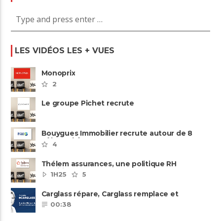
LES VIDÉOS LES + VUES
Monoprix
2
Le groupe Pichet recrute
Bouygues Immobilier recrute autour de 8
pôles métiers
4
Thélem assurances, une politique RH
ambitieuse
1H25
5
Carglass répare, Carglass remplace et
Carglass embauche également.
00:38