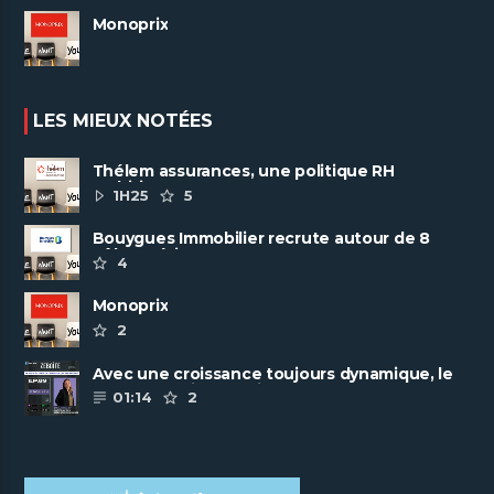
Monoprix
LES MIEUX NOTÉES
Thélem assurances, une politique RH
ambitieuse
1H25
5
Bouygues Immobilier recrute autour de 8
pôles métiers
4
Monoprix
2
Avec une croissance toujours dynamique, le
groupe Scalian continue de ......
01:14
2