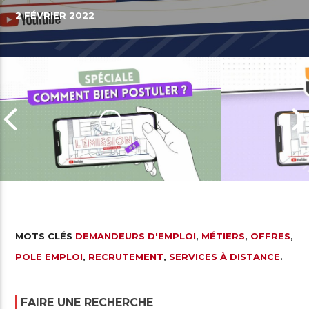
2 FÉVRIER 2022
MOTS CLÉS
DEMANDEURS D'EMPLOI
,
MÉTIERS
,
OFFRES
,
Comment bien postuler à une
Zoom sur la 
POLE EMPLOI
,
RECRUTEMENT
,
SERVICES À DISTANCE
.
offre d’emploi
professionne
FAIRE UNE RECHERCHE