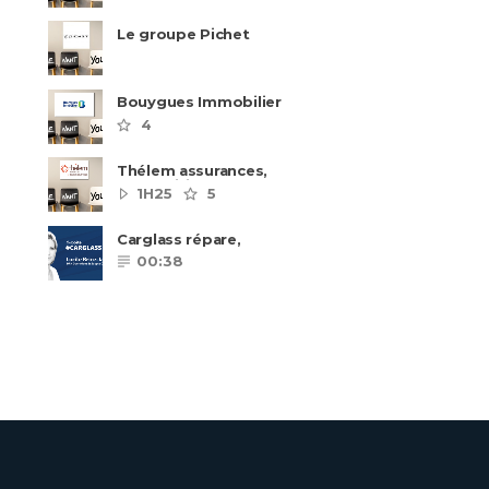
Le groupe Pichet
recrute
Bouygues Immobilier
recrute autour de 8
4
pôles métiers
Thélem assurances,
une politique RH
1H25
5
ambitieuse
Carglass répare,
Carglass remplace et
00:38
Carglass embauche
également.