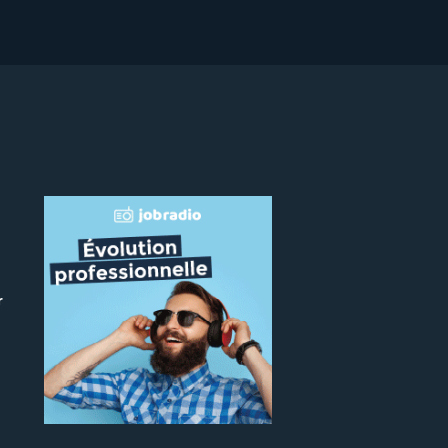
r
 le