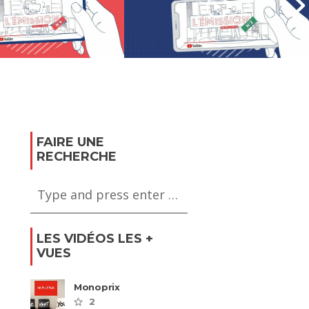
L’ ÉMISSION #3 –
Formation
SION #4 – Les
professionnelle et
d’emploi
reconversion
FAIRE UNE
RECHERCHE
LES VIDÉOS LES +
VUES
Monoprix
2