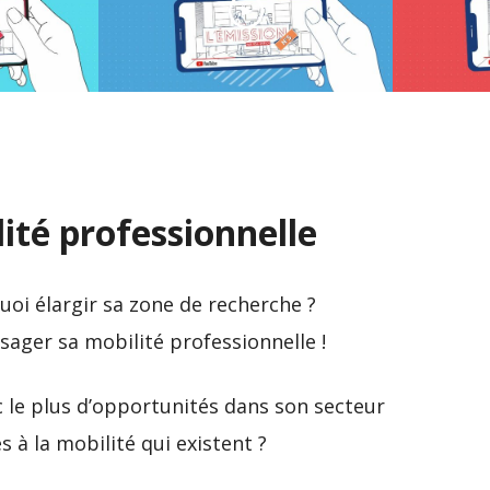
ques à
éseaux
Les outils pour réussir
L’ ÉMIS
votre reconversion
offres 
ité professionnelle
oi élargir sa zone de recherche ?
sager sa mobilité professionnelle !
c le plus d’opportunités dans son secteur
es à la mobilité qui existent ?