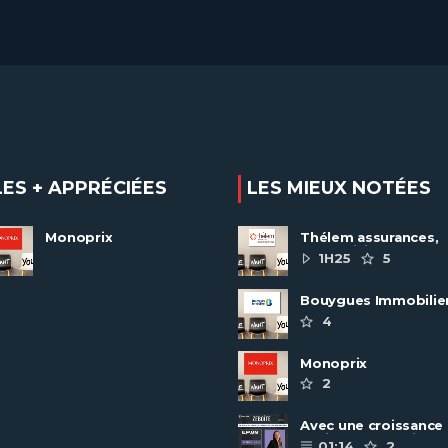
LES + APPRÉCIÉES
LES MIEUX NOTÉES
Monoprix
Thélem assurances,
une politique RH
1H25
5
ambitieuse
Bouygues Immobilie
recrute autour de 8
4
pôles métiers
Monoprix
2
Avec une croissance
toujours dynamique,
01:14
2