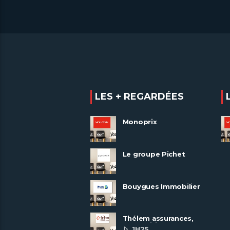
LES + REGARDÉES
Monoprix
Le groupe Pichet
recrute
Bouygues Immobilier
recrute autour de 8
pôles métiers
Thélem assurances,
une politique RH
1H25