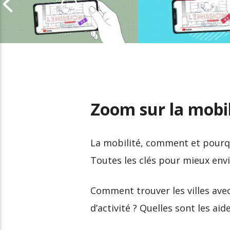
Les bonnes prati
Comment bien postuler
adopter sur les r
à une offre d’emploi
sociaux
Zoom sur la mobil
La mobilité, comment et pourqu
Toutes les clés pour mieux envi
Comment trouver les villes ave
d’activité ? Quelles sont les aid