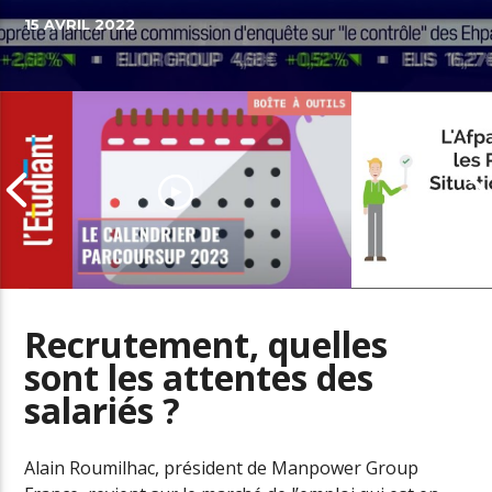
15 AVRIL 2022
Recrutement, quelles
sont les attentes des
L’offre de se
salariés ?
Parcoursup 2023 : les dates à ne
personnes en
pas manquer
handicap
Alain Roumilhac, président de Manpower Group