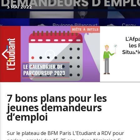
3 MAI 2022
7 bons plans pour les
jeunes demandeurs
L’offre de se
d’emploi
Parcoursup 2023 : les dates à ne
personnes en
pas manquer
handicap
Sur le plateau de BFM Paris L’Etudiant a RDV pour