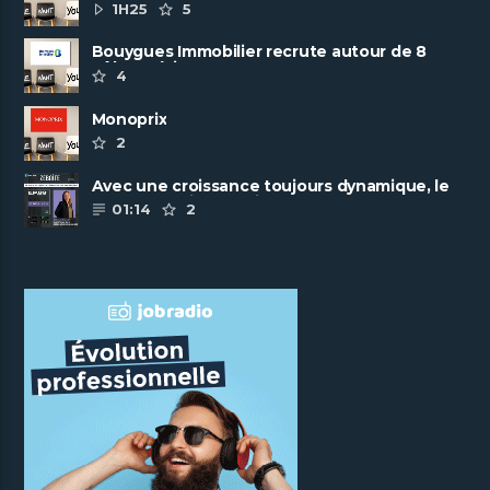
ambitieuse
1H25
5
Bouygues Immobilier recrute autour de 8
pôles métiers
4
Monoprix
2
Avec une croissance toujours dynamique, le
groupe Scalian continue de ......
01:14
2