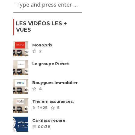
LES VIDÉOS LES +
VUES
Monoprix
2
Le groupe Pichet
recrute
Bouygues Immobilier
recrute autour de 8
4
pôles métiers
Thélem assurances,
une politique RH
1H25
5
ambitieuse
Carglass répare,
Carglass remplace et
00:38
Carglass embauche
également.