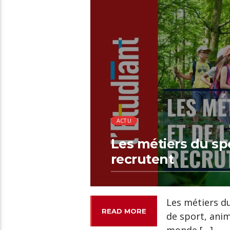
00:46 READ TIME
ACTU
Les métiers du spo
recrutent
Les métiers du
READ MORE
de sport, anim