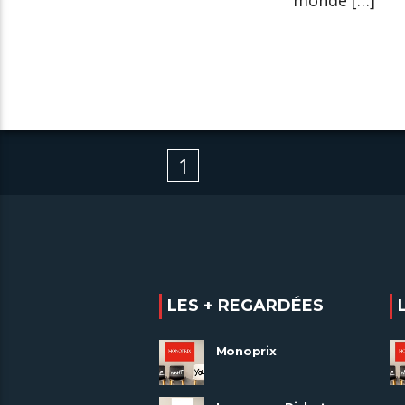
monde […]
1
LES + REGARDÉES
Monoprix