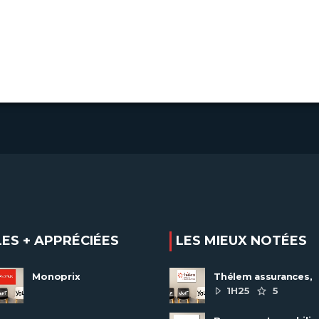
LES + APPRÉCIÉES
LES MIEUX NOTÉES
Monoprix
Thélem assurances,
une politique RH
1H25
5
ambitieuse