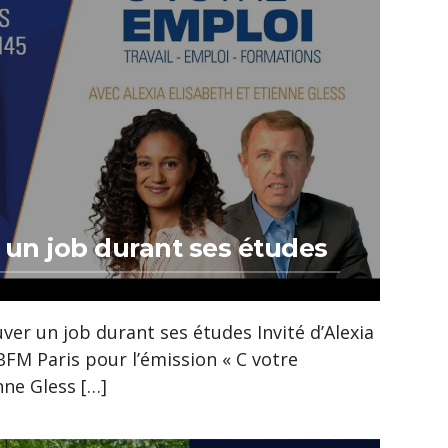
un job durant ses études
er un job durant ses études Invité d’Alexia
BFM Paris pour l’émission « C votre
nne Gless […]