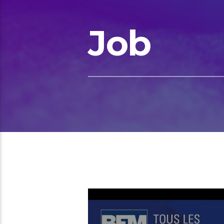
Job
00:10 READ TIME