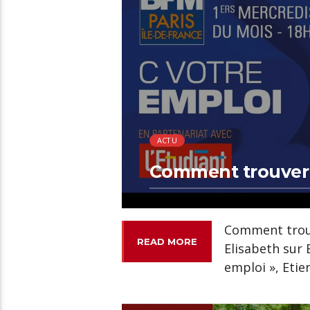
ACTU
Comment trouver 
Comment trouv
READ MORE
Elisabeth sur 
emploi », Etie