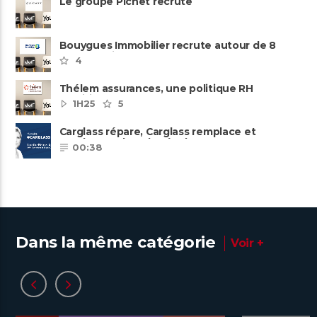
Le groupe Pichet recrute
Bouygues Immobilier recrute autour de 8
pôles métiers
4
Thélem assurances, une politique RH
ambitieuse
1H25
5
Carglass répare, Carglass remplace et
Carglass embauche également.
00:38
Dans la même catégorie
Voir +