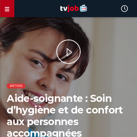
MÉTIERS
Aide-soignante : Soin
d’hygiène et de confort
aux personnes
accompagnées