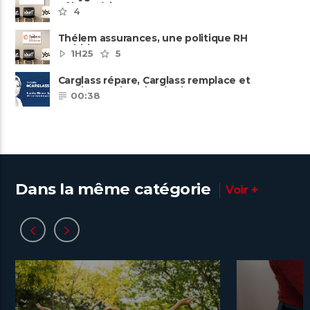
pôles métiers
4
Thélem assurances, une politique RH
ambitieuse
1H25
5
Carglass répare, Carglass remplace et
Carglass embauche également.
00:38
Dans la même catégorie
Voir +