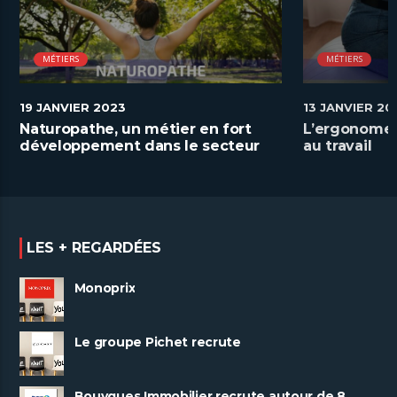
MÉTIERS
MÉTIERS
19 JANVIER 2023
13 JANVIER 20
Naturopathe, un métier en fort
L’ergonome a
développement dans le secteur
au travail
de la santé
LES + REGARDÉES
Monoprix
Le groupe Pichet recrute
Bouygues Immobilier recrute autour de 8