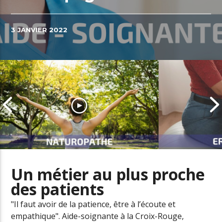
3 JANVIER 2022
Un métier au plus proche
des patients
Naturopathe, un métier en fort
développement dans le secteur
L’ergonome a
"Il faut avoir de la patience, être à l’écoute et
de la santé
santé au trav
empathique". Aide-soignante à la Croix-Rouge,