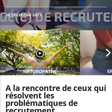
20 DÉCEMBRE 2022
A la rencontre de ceux qui
résolvent les
Naturopathe, un métier en fort
problématiques de
développement dans le secteur
L’ergonome a
de la santé
santé au trav
recrutement…