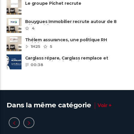
Le groupe Pichet recrute
Bouygues Immobilier recrute autour de 8
pôles métiers
4
Thélem assurances, une politique RH
ambitieuse
1H25
5
Carglass répare, Carglass remplace et
Carglass embauche également.
00:38
Dans la même catégorie
Voir +