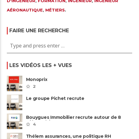
D'INGÉNIEUR
,
FORMATION
,
INGÉNIEUR
,
INGÉNIEUR
AÉRONAUTIQUE
,
MÉTIERS
.
FAIRE UNE RECHERCHE
LES VIDÉOS LES + VUES
Monoprix
2
Le groupe Pichet recrute
Bouygues Immobilier recrute autour de 8
pôles métiers
4
Thélem assurances, une politique RH