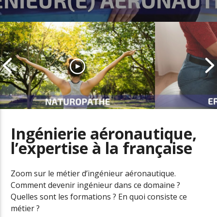
Ingénierie aéronautique,
l’expertise à la française
Naturopathe, un métier en fort
développement dans le secteur
L’ergonome a
de la santé
santé au trav
Zoom sur le métier d’ingénieur aéronautique.
Comment devenir ingénieur dans ce domaine ?
Quelles sont les formations ? En quoi consiste ce
métier ?