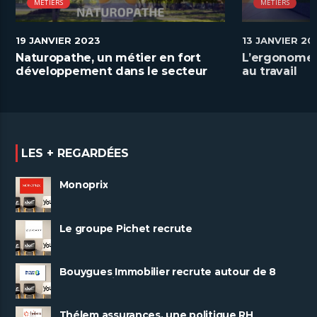
MÉTIERS
MÉTIERS
19 JANVIER 2023
13 JANVIER 20
Naturopathe, un métier en fort
L’ergonome a
développement dans le secteur
au travail
de la santé
LES + REGARDÉES
Monoprix
Le groupe Pichet recrute
Bouygues Immobilier recrute autour de 8
pôles métiers
Thélem assurances, une politique RH