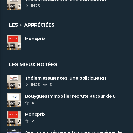
ambitieuse
1H25
LES + APPRÉCIÉES
Monoprix
LES MIEUX NOTÉES
Thélem assurances, une politique RH
ambitieuse
1H25
5
Bouygues Immobilier recrute autour de 8
pôles métiers
4
Monoprix
2
Avec une croissance toujours dynamique, le