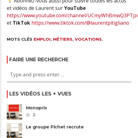
Abonnez-vous aussi pour suivre toutes les actus
et vidéos de Laurent sur
YouTube
https://www.youtube.com/channel/UCmyWhBmwQ3PTj
et
TikTok
https://www.tiktok.com/@laurentpitigliano
MOTS CLÉS
EMPLOI
,
MÉTIERS
,
VOCATIONS
.
FAIRE UNE RECHERCHE
LES VIDÉOS LES + VUES
Monoprix
2
Le groupe Pichet recrute