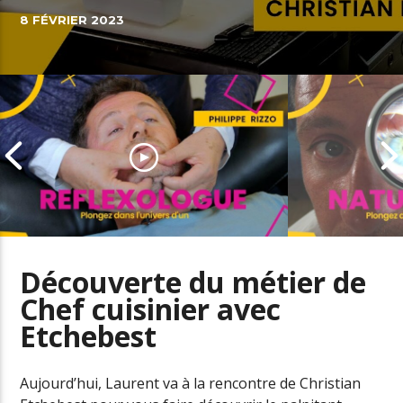
8 FÉVRIER 2023
Découverte du métier de
Chef cuisinier avec
Etchebest
Découverte du métier de
Découverte 
réflexologue
naturopathe
Aujourd’hui, Laurent va à la rencontre de Christian