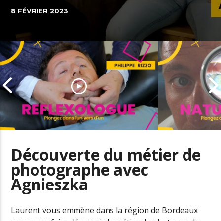
8 FÉVRIER 2023
Découverte du métier de
photographe avec
Agnieszka
Découverte du métier de
Découverte 
réflexologue
naturopathe
Laurent vous emmène dans la région de Bordeaux