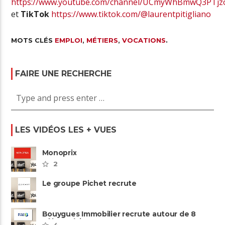
https://www.youtube.com/channel/UCmyWhBmwQ3PTj
et
TikTok
https://www.tiktok.com/@laurentpitigliano
MOTS CLÉS
EMPLOI
,
MÉTIERS
,
VOCATIONS
.
FAIRE UNE RECHERCHE
LES VIDÉOS LES + VUES
Monoprix
2
Le groupe Pichet recrute
Bouygues Immobilier recrute autour de 8
pôles métiers
4