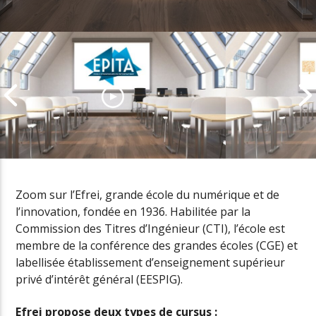
Zoom sur l’Efrei, grande école du numérique et de
l’innovation, fondée en 1936. Habilitée par la
EPITA, l’école d’Ingénieurs
Commission des Titres d’Ingénieur (CTI), l’école est
amplificatrice de talents
Prenez le pou
membre de la conférence des grandes écoles (CGE) et
numériques
carrière ave
labellisée établissement d’enseignement supérieur
privé d’intérêt général (EESPIG).
Efrei propose deux types de cursus :