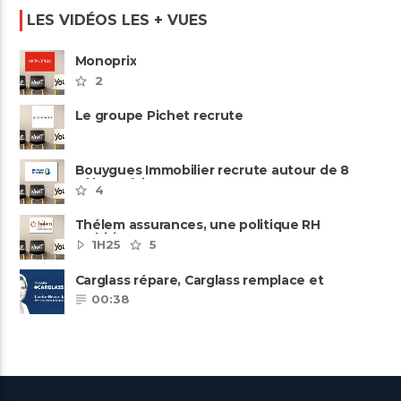
LES VIDÉOS LES + VUES
Monoprix
2
Le groupe Pichet recrute
Bouygues Immobilier recrute autour de 8
pôles métiers
4
Thélem assurances, une politique RH
ambitieuse
1H25
5
Carglass répare, Carglass remplace et
Carglass embauche également.
00:38