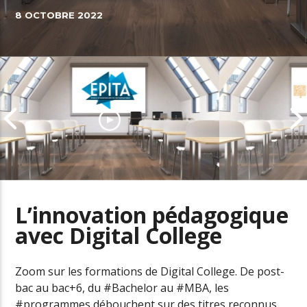
8 OCTOBRE 2022
L’innovation pédagogique
avec Digital College
EPITA, l’école d’Ingénieurs
amplificatrice de talents
Prenez le pou
numériques
carrière ave
Zoom sur les formations de Digital College. De post-
bac au bac+6, du #Bachelor au #MBA, les
#programmes débouchent sur des titres reconnus