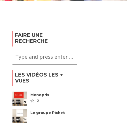
 son expatriation
Réussir son expatriation
on
en Italie
FAIRE UNE
RECHERCHE
LES VIDÉOS LES +
VUES
Monoprix
2
Le groupe Pichet
recrute