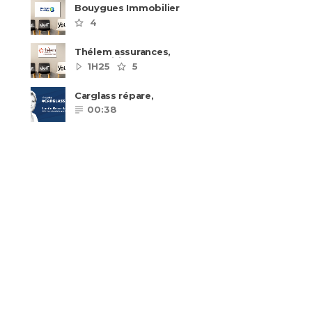
Bouygues Immobilier
recrute autour de 8
4
pôles métiers
Thélem assurances,
une politique RH
1H25
5
ambitieuse
Carglass répare,
Carglass remplace et
00:38
Carglass embauche
également.