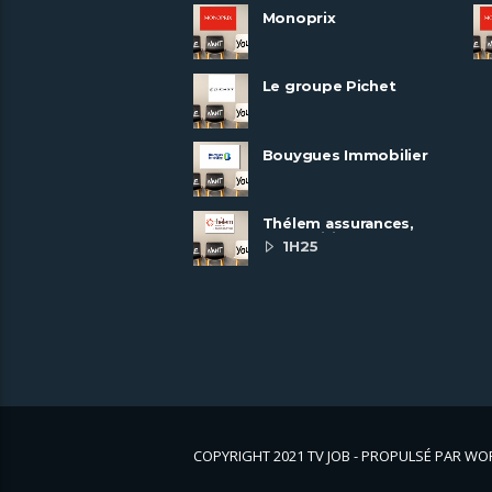
Monoprix
Le groupe Pichet
recrute
Bouygues Immobilier
recrute autour de 8
pôles métiers
Thélem assurances,
une politique RH
1H25
ambitieuse
COPYRIGHT 2021 TV JOB - PROPULSÉ PAR W