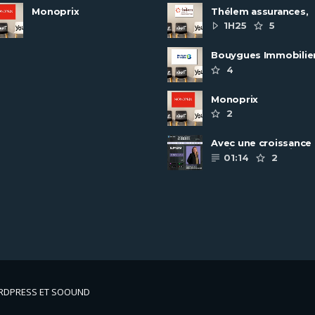
Monoprix
Thélem assurances,
une politique RH
1H25
5
ambitieuse
Bouygues Immobilie
recrute autour de 8
4
pôles métiers
Monoprix
2
Avec une croissance
toujours dynamique,
01:14
2
groupe Scalian
continue de ......
ORDPRESS ET SOOUND