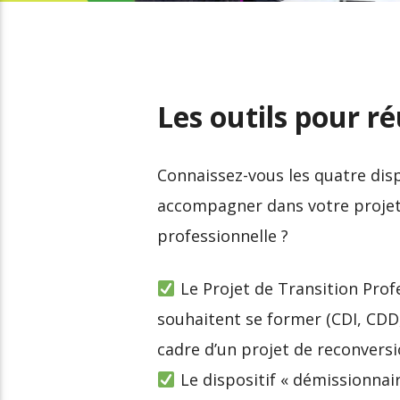
Comment adapter son
Le boom de la
CV pour une
reconversion
reconversion
professionnelle
Les outils pour r
Connaissez-vous les quatre disp
accompagner dans votre projet 
professionnelle ?
Le Projet de Transition Profe
souhaitent se former (CDI, CDD,
cadre d’un projet de reconvers
Le dispositif « démissionnair