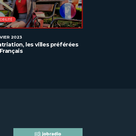
OBILITÉ
MOBILITÉ
NVIER 2023
2 JANVIER 2023
triation, les villes préférées
Réussir son exp
Français