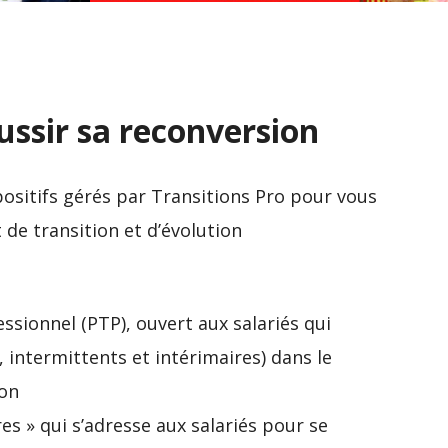
Expatriation, les villes
Réussir
préférées des Français
au Jap
éussir sa reconversion
ositifs gérés par Transitions Pro pour vous
de transition et d’évolution
ssionnel (PTP), ouvert aux salariés qui
 intermittents et intérimaires) dans le
ion
es » qui s’adresse aux salariés pour se