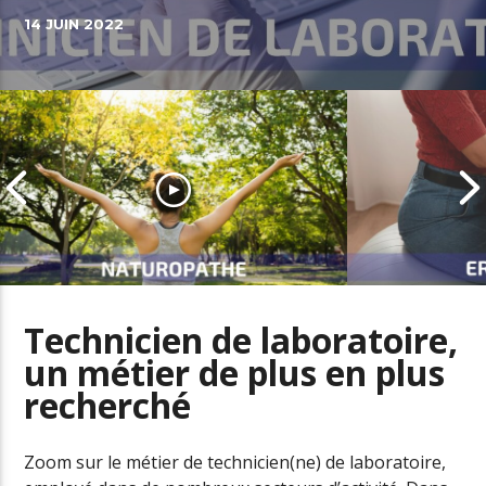
14 JUIN 2022
Technicien de laboratoire,
un métier de plus en plus
Naturopathe, un métier en fort
recherché
développement dans le secteur
L’ergonome a
de la santé
santé au trav
Zoom sur le métier de technicien(ne) de laboratoire,