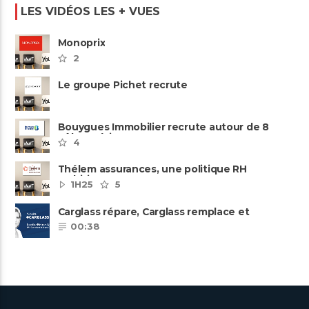
LES VIDÉOS LES + VUES
Monoprix
2
Le groupe Pichet recrute
Bouygues Immobilier recrute autour de 8
pôles métiers
4
Thélem assurances, une politique RH
ambitieuse
1H25
5
Carglass répare, Carglass remplace et
Carglass embauche également.
00:38