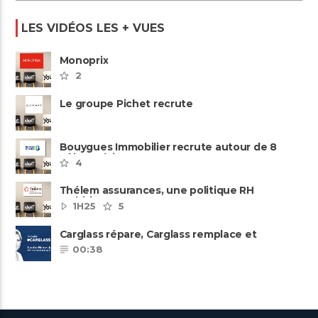
LES VIDÉOS LES + VUES
Monoprix
2
Le groupe Pichet recrute
Bouygues Immobilier recrute autour de 8
pôles métiers
4
Thélem assurances, une politique RH
ambitieuse
1H25
5
Carglass répare, Carglass remplace et
Carglass embauche également.
00:38