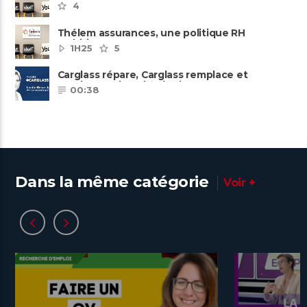
pôles métiers
4
Thélem assurances, une politique RH
ambitieuse
1H25
5
Carglass répare, Carglass remplace et
Carglass embauche également.
00:38
Dans la même catégorie
Voir +