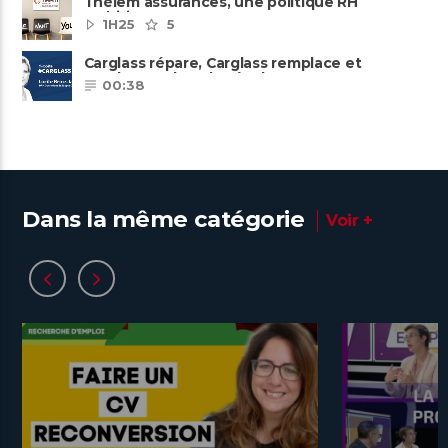
Thélem assurances, une politique RH
ambitieuse
1H25
5
Carglass répare, Carglass remplace et
Carglass embauche également.
00:38
Dans la même catégorie
Voir +