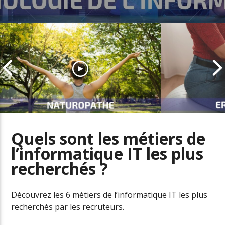
Quels sont les métiers de
l’informatique IT les plus
Naturopathe, un métier en fort
recherchés ?
développement dans le secteur
L’ergonome a
de la santé
santé au trav
Découvrez les 6 métiers de l’informatique IT les plus
recherchés par les recruteurs.