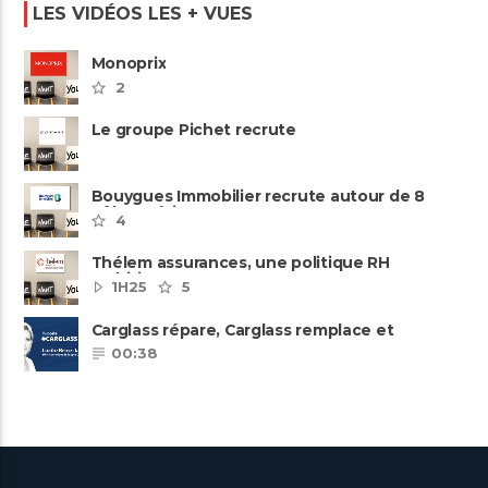
LES VIDÉOS LES + VUES
Monoprix
2
Le groupe Pichet recrute
Bouygues Immobilier recrute autour de 8
pôles métiers
4
Thélem assurances, une politique RH
ambitieuse
1H25
5
Carglass répare, Carglass remplace et
Carglass embauche également.
00:38