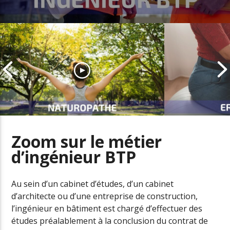
Zoom sur le métier
d’ingénieur BTP
Naturopathe, un métier en fort
développement dans le secteur
L’ergonome a
de la santé
santé au trav
Au sein d’un cabinet d’études, d’un cabinet
d’architecte ou d’une entreprise de construction,
l’ingénieur en bâtiment est chargé d’effectuer des
études préalablement à la conclusion du contrat de