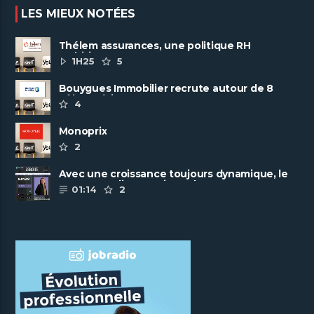
LES MIEUX NOTÉES
Thélem assurances, une politique RH
ambitieuse
1H25
5
Bouygues Immobilier recrute autour de 8
pôles métiers
4
Monoprix
2
Avec une croissance toujours dynamique, le
groupe Scalian continue de ......
01:14
2