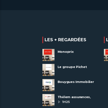
LES + REGARDÉES
Monoprix
Le groupe Pichet
recrute
Bouygues Immobilier
recrute autour de 8
pôles métiers
Thélem assurances,
une politique RH
1H25
ambitieuse