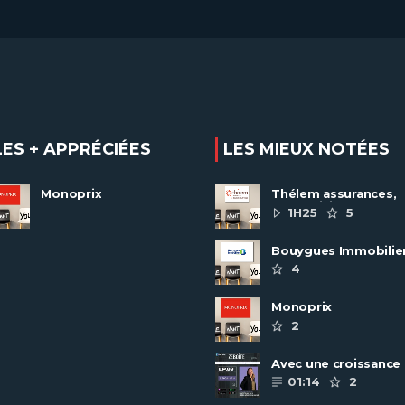
LES + APPRÉCIÉES
LES MIEUX NOTÉES
Monoprix
Thélem assurances,
une politique RH
1H25
5
ambitieuse
Bouygues Immobilie
recrute autour de 8
4
pôles métiers
Monoprix
2
Avec une croissance
toujours dynamique,
01:14
2
groupe Scalian
continue de ......