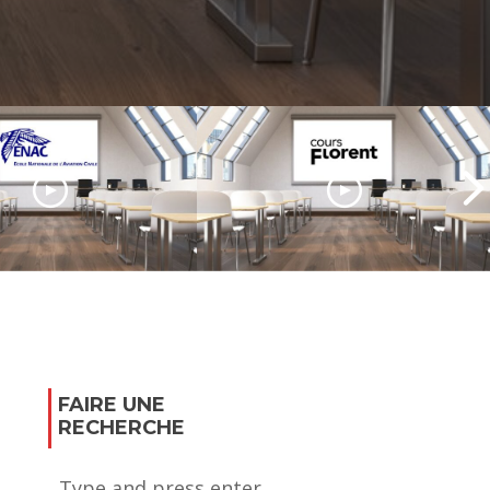
Le Cours Florent, l’école
d’art dramatique de
a formation des
renommée
de l’aéronautique
internationale
FAIRE UNE
RECHERCHE