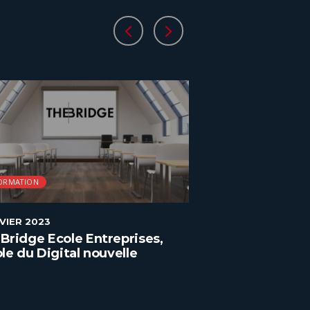
ORMATION
FORMATION
NVIER 2023
2 JANVIER 2023
Bridge Ecole Entreprises,
ENAC, la format
ole du Digital nouvelle
l’aéronautique
ration à Paris