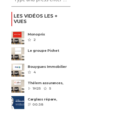
LES VIDÉOS LES +
VUES
Monoprix
2
Le groupe Pichet
recrute
Bouygues Immobilier
recrute autour de 8
4
pôles métiers
Thélem assurances,
une politique RH
1H25
5
ambitieuse
Carglass répare,
Carglass remplace et
00:38
Carglass embauche
également.