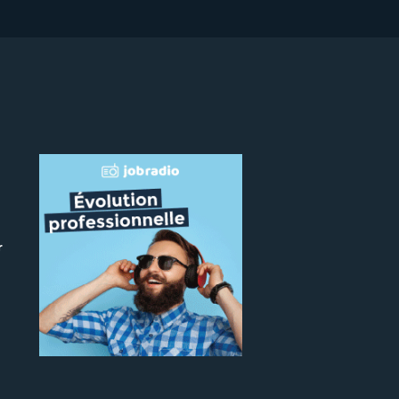
r
 le