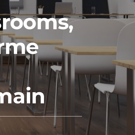
srooms,
orme
main