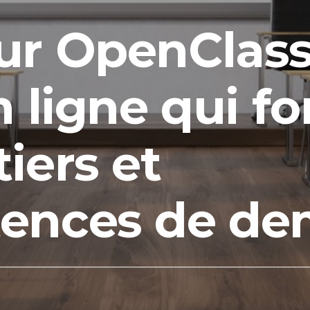
ur OpenClas
n ligne qui f
iers et
ences de de