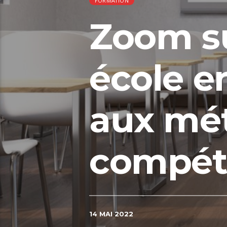
FORMATION
Zoom s
école e
aux mét
compét
14 MAI 2022